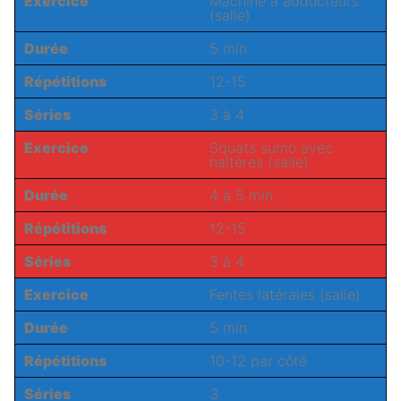
Exercice
Machine à adducteurs
(salle)
Durée
5 min
Répétitions
12-15
Séries
3 à 4
Exercice
Squats sumo avec
haltères (salle)
Durée
4 à 5 min
Répétitions
12-15
Séries
3 à 4
Exercice
Fentes latérales (salle)
Durée
5 min
Répétitions
10-12 par côté
Séries
3