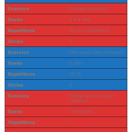
Exercice
Ciseaux (maison)
Durée
3 à 4 min
Répétitions
15-20 croisements
Séries
3
Exercice
Pont avec balle (maison)
Durée
5 min
Répétitions
12-15
Séries
3
Exercice
Chaise avec coussin
(maison)
Durée
1 min/série
Répétitions
–