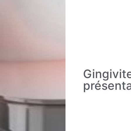
Gingivit
présenta