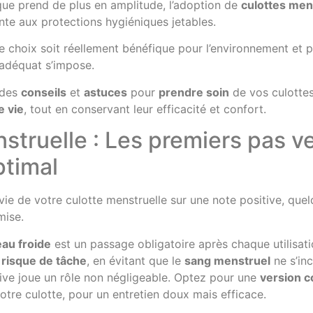
ue prend de plus en amplitude, l’adoption de
culottes men
nte aux protections hygiéniques jetables.
 choix soit réellement bénéfique pour l’environnement et p
adéquat s’impose.
 des
conseils
et
astuces
pour
prendre soin
de vos culottes
e vie
, tout en conservant leur efficacité et confort.
struelle : Les premiers pas v
ptimal
e vie de votre culotte menstruelle sur une note positive, qu
mise.
eau froide
est un passage obligatoire après chaque utilisati
e
risque de tâche
, en évitant que le
sang menstruel
ne s’inc
ssive joue un rôle non négligeable. Optez pour une
version c
otre culotte, pour un entretien doux mais efficace.