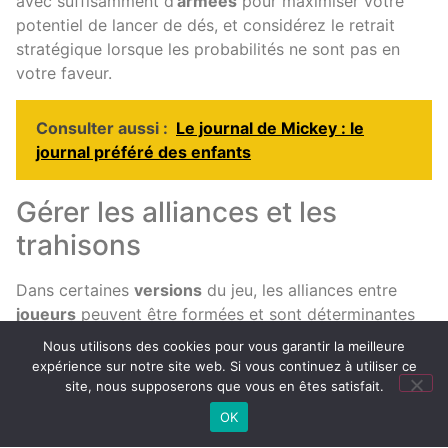
avec suffisamment d’
armées
pour maximiser votre
potentiel de lancer de dés, et considérez le retrait
stratégique lorsque les probabilités ne sont pas en
votre faveur.
Consulter aussi :
Le journal de Mickey : le
journal préféré des enfants
Gérer les alliances et les
trahisons
Dans certaines
versions
du jeu, les alliances entre
joueurs
peuvent être formées et sont déterminantes
pour avancer. Cependant, ces alliances sont souvent
Nous utilisons des cookies pour vous garantir la meilleure
temporaires. Savoir quand se retirer d’une alliance
expérience sur notre site web. Si vous continuez à utiliser ce
peut vous sauver d’une trahison inattendue et
site, nous supposerons que vous en êtes satisfait.
potentiellement ruineuse.
OK